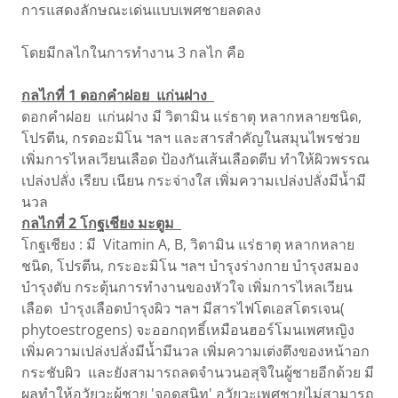
การแสดงลักษณะเด่นแบบเพศชายลดลง
โดยมีกลไกในการทำงาน 3 กลไก คือ
กลไกที่ 1 ดอกคำฝอย แก่นฝาง
ดอกคำฝอย แก่นฝาง มี วิตามิน แร่ธาตุ หลากหลายชนิด,
โปรตีน, กรดอะมิโน ฯลฯ และสารสำคัญในสมุนไพรช่วย
เพิ่มการไหลเวียนเลือด ป้องกันเส้นเลือดตีบ ทำให้ผิวพรรณ
เปล่งปลั่ง เรียบ เนียน กระจ่างใส เพิ่มความเปล่งปลั่งมีน้ำมี
นวล
กลไกที่ 2 โกฐเชียง มะตูม
โกฐเชียง : มี Vitamin A, B, วิตามิน แร่ธาตุ หลากหลาย
ชนิด, โปรตีน, กระอะมิโน ฯลฯ บำรุงร่างกาย บำรุงสมอง
บำรุงตับ กระตุ้นการทำงานของหัวใจ เพิ่มการไหลเวียน
เลือด บำรุงเลือดบำรุงผิว ฯลฯ มีสารไฟโตเอสโตรเจน(
phytoestrogens) จะออกฤทธิ์เหมือนฮอร์โมนเพศหญิง
เพิ่มความเปล่งปลั่งมีน้ำมีนวล เพิ่มความเต่งตึงของหน้าอก
กระชับผิว และยังสามารถลดจำนวนอสุจิในผู้ชายอีกด้วย มี
ผลทำให้อวัยวะผู้ชาย 'จอดสนิท' อวัยวะเพศชายไม่สามารถ