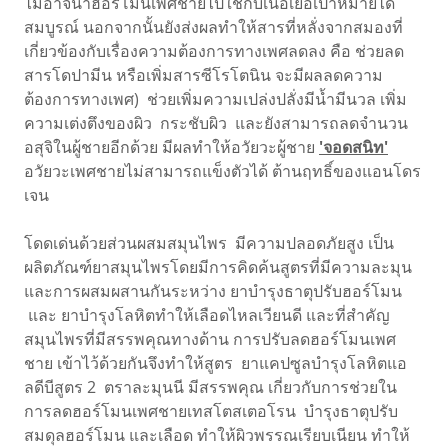
ไม่อาจนำฮอร์โมนเพศชายไปใช้กับเนื้อเยื่อเป้าหมายได้
สมบูรณ์ นอกจากนั้นยังส่งผลทำให้สารที่หลั่งจากสมองที่
เกี่ยวข้องกับเรื่องความต้องการทางเพศลดลง คือ ช่วยลด
สารโดปามีน หรือเพิ่มสารซีโรโตนิน จะมีผลลดความ
ต้องการทางเพศ) ช่วยเพิ่มความเปล่งปลั่งมีน้ำมีนวล เพิ่ม
ความเต่งตึงของผิว กระชับผิว และยังสามารถลดจำนวน
อสุจิในผู้ชายอีกด้วย มีผลทำให้อวัยวะผู้ชาย
'จอดสนิท'
อวัยวะเพศชายไม่สามารถแข็งตัวได้ ต้านฤทธิ์ของแอนโดร
เจน
โดดเด่นด้วยส่วนผสมสมุนไพร มีความปลอดภัยสูง เป็น
ผลิตภัณฑ์ยาสมุนไพรโดยมีการคิดค้นสูตรที่มีความละมุน
และการผสมผสานกันระหว่าง ยาบำรุงธาตุปรับฮอร์โมน
และ ยาบำรุงโลหิตทำให้เลือดไหลเวียนดี และที่สำคัญ
สมุนไพรที่มีสรรพคุณทางด้าน การปรับลดฮอร์โมนเพศ
ชาย เข้าไว้ด้วยกันจึงทำให้สูตร ยาแคปซูลบำรุงโลหิตแอ
ลดีบีสูตร 2 ตราละมุนนี มีสรรพคุณ เกี่ยวกับการช่วยใน
การลดฮอร์โมนเพศชายเทสโตสเตอโรน บำรุงธาตุปรับ
สมดุลฮอร์โมน และเลือด ทำให้ผิวพรรณเรียบเนียน ทำให้